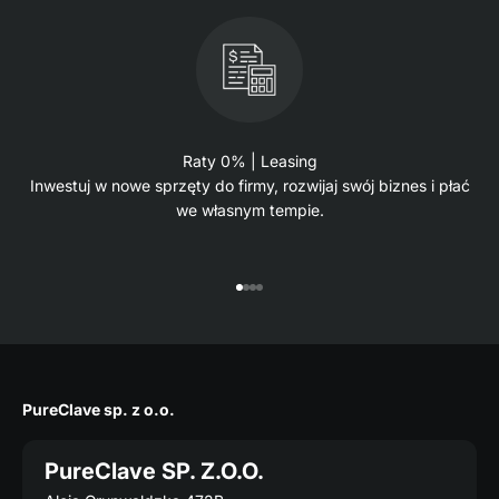
Raty 0% | Leasing
Inwestuj w nowe sprzęty do firmy, rozwijaj swój biznes i płać
we własnym tempie.
Przejdź do 1
Przejdź do 2
Przejdź do 3
Przejdź do 4
PureClave sp. z o.o.
PureClave SP. Z.O.O.