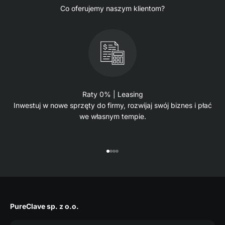
Co oferujemy naszym klientom?
Raty 0% | Leasing
Inwestuj w nowe sprzęty do firmy, rozwijaj swój biznes i płać
we własnym tempie.
Przejdź do 1
Przejdź do 2
Przejdź do 3
Przejdź do 4
PureClave sp. z o.o.