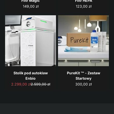
Filtr Magic
Filtr HEPA
Cena promocyjna
Cena promocyjna
149,00 zł
123,00 zł
Stolik pod autoklaw
PureKit ™ - Zestaw
Enbio
Startowy
Cena promocyjna
Cena regularna
Cena promocyjna
2.299,00 zł
2.599,00 zł
300,00 zł