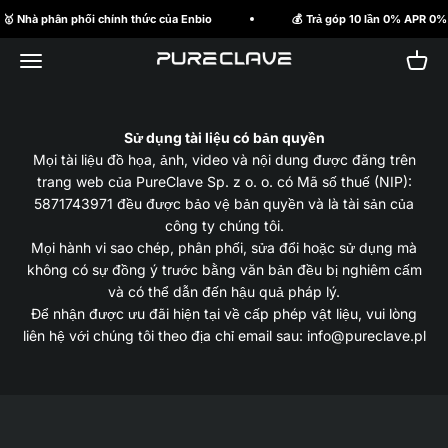
Bỏ qua nội dung
🥇 Nhà phân phối chính thức của Enbio
💰 Trả góp 10 lần 0% APR 0%.
Mở menu điều hướng
Mở gi
PureClave Ba Lan
Sử dụng tài liệu có bản quyền
Mọi tài liệu đồ họa, ảnh, video và nội dung được đăng trên
trang web của PureClave Sp. z o. o. có Mã số thuế (NIP):
5871743971 đều được bảo vệ bản quyền và là tài sản của
công ty chúng tôi.
Mọi hành vi sao chép, phân phối, sửa đổi hoặc sử dụng mà
không có sự đồng ý trước bằng văn bản đều bị nghiêm cấm
và có thể dẫn đến hậu quả pháp lý.
Để nhận được ưu đãi hiện tại về cấp phép vật liệu, vui lòng
liên hệ với chúng tôi theo địa chỉ email sau: info@pureclave.pl