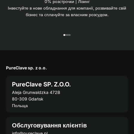
0% розстрочки | Лізинг
Інвестуйте в нове обладнання для компанії, розвивайте свій
бізнес та сплачуйте за власним розсудом.
Перейдіть до 1
Перейдіть до 2
Перейдіть на 3.
Перейдіть на 4.
PureClave sp. z o.o.
PureClave SP. Z.O.O.
Aleja Grunwaldzka 472B
80-309 Gdańsk
Польща
Обслуговування клієнтів
info@pureclave.pl