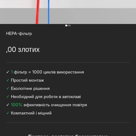
Перейдіть до 1
Перейдіть до 2
Перейдіть на 3.
HEPA-фільтр
Акційна ціна 123
,00 злотих
✓
1
фільтр = 1000 циклів використання
✓
Простий монтаж
✓
Екологічне рішення
✓
Необхідний для роботи в автоклаві
✓
100%
ефективність очищення повітря
✓
Компактний і міцний