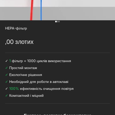
Перейдіть до 1
Перейдіть до 2
Перейдіть на 3.
HEPA-фільтр
Акційна ціна 123
,00 злотих
✓
1
фільтр = 1000 циклів використання
✓
Простий монтаж
✓
Екологічне рішення
✓
Необхідний для роботи в автоклаві
✓
100%
ефективність очищення повітря
✓
Компактний і міцний