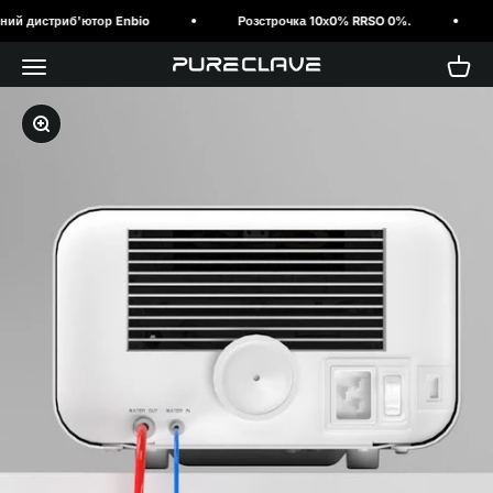
Перейти до змісту
й дистриб'ютор Enbio
Розстрочка 10х0% RRSO 0%.
☎
Відкрийте меню навігації
Відкри
PureClave Польща
Збільшити