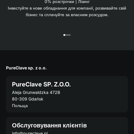
0% розстрочки | Лізинг
Інвестуйте в нове обладнання для компанії, розвивайте свій
бізнес та сплачуйте за власним розсудом.
Перейдіть до 1
Перейдіть до 2
Перейдіть на 3.
Перейдіть на 4.
PureClave sp. z o.o.
PureClave SP. Z.O.O.
Aleja Grunwaldzka 472B
80-309 Gdańsk
Польща
Обслуговування клієнтів
info@pureclave.pl