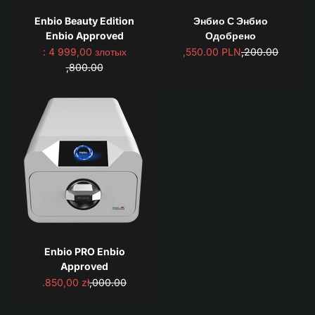
Enbio Beauty Edition
Энбио С Энбио
Enbio Approved
Одобрено
Акционная цена
Акционная цена5
Обычная цена 
: 4 999,00 злотых
,550.00 PLN
,200.00
Обычная цена £5
,800.00
Enbio PRO Enbio
Approved
Акционная цена7
Обычная цена PLN8
.850,00 zł
,000.00