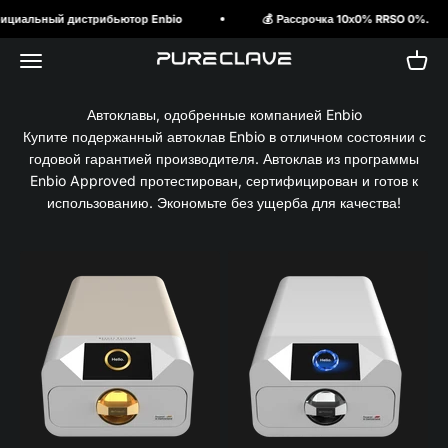
Перейти к содержанию
циальный дистрибьютор Enbio
💰 Рассрочка 10х0% RRSO 0%.
Откройте меню навигации
Откры
PureClave Польша
Автоклавы, одобренные компанией Enbio
Купите подержанный автоклав Enbio в отличном состоянии с
годовой гарантией производителя. Автоклав из программы
Enbio Approved протестирован, сертифицирован и готов к
использованию. Экономьте без ущерба для качества!