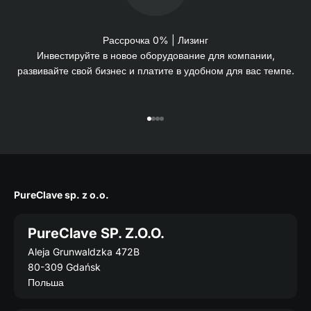
Рассрочка 0% | Лизинг
Инвестируйте в новое оборудование для компании,
развивайте свой бизнес и платите в удобном для вас темпе.
Перейти к 1
Перейти к 2
Перейти к 3
Перейти к 4
PureClave sp. z o.o.
PureClave SP. Z.O.O.
Aleja Grunwaldzka 472B
80-309 Gdańsk
Польша