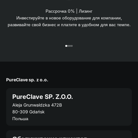
Рассрочка 0% | Лизинг
Инвестируйте в новое оборудование для компании,
развивайте свой бизнес и платите в удобном для вас темпе.
Перейти к 1
Перейти к 2
Перейти к 3
Перейти к 4
PureClave sp. z o.o.
PureClave SP. Z.O.O.
Aleja Grunwaldzka 472B
80-309 Gdańsk
Польша