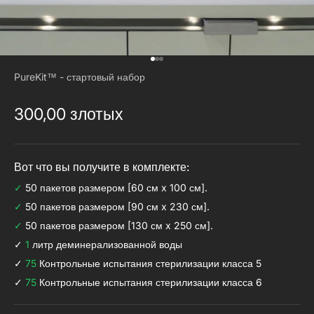
Перейти к 1
Перейти к 2
Перейти к 3
PureKit™ - стартовый набор
Акционная цена
300,00 злотых
Вот что вы получите в комплекте:
✓
50 пакетов размером [60 см x 100 см].
✓
50 пакетов размером [90 см x 230 см].
✓
50 пакетов размером [130 см x 250 см].
✓
1
литр деминерализованной воды
✓
75
Контрольные испытания стерилизации класса 5
✓
75
Контрольные испытания стерилизации класса 6