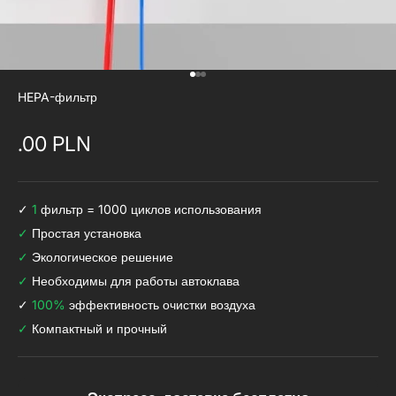
Перейти к 1
Перейти к 2
Перейти к 3
HEPA-фильтр
Промо-цена123
.00 PLN
✓
1
фильтр = 1000 циклов использования
✓
Простая установка
✓
Экологическое решение
✓
Необходимы для работы автоклава
✓
100%
эффективность очистки воздуха
✓
Компактный и прочный