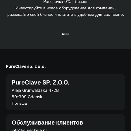
Рассрочка 0% | Лизинг
Инвестируйте в новое оборудование для компании,
развивайте свой бизнес и платите в удобном для вас темпе.
Перейти к 1
Перейти к 2
Перейти к 3
Перейти к 4
PureClave sp. z o.o.
PureClave SP. Z.O.O.
Aleja Grunwaldzka 472B
80-309 Gdańsk
Польша
Обслуживание клиентов
info@pureclave.pl